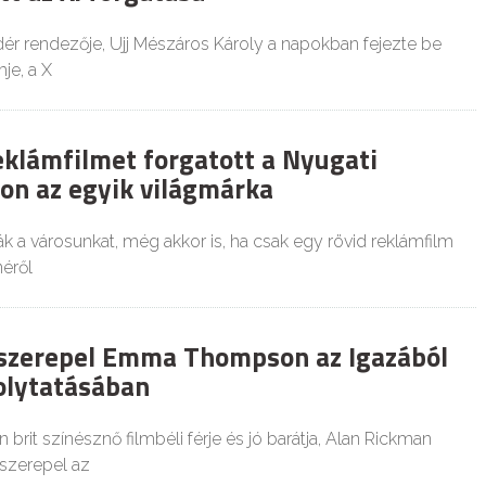
dér rendezője, Ujj Mészáros Károly a napokban fejezte be
je, a X
eklámfilmet forgatott a Nyugati
on az egyik világmárka
k a városunkat, még akkor is, ha csak egy rövid reklámfilm
néről
szerepel Emma Thompson az Igazából
olytatásában
it színésznő filmbéli férje és jó barátja, Alan Rickman
 szerepel az