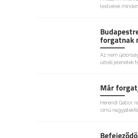
testvérek minden
Budapestre
KULT
forgatnak 
Az nem újdonság,
űrbéli jelenetek 
Már forgat
KULT
Herendi Gábor, r
című nagyjátékfi
Befejeződöt
KULT