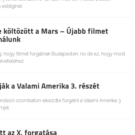
 eddiginél
 költözött a Mars – Újabb filmet
nálunk
 hogy filmet forgatnak Budapesten, no de az, hogy most
felvételéhez
ják a Valami Amerika 3. részét
endező szombaton elkezdte forgatni a Valami Amerika 3
lmjét
t az X. forgatása