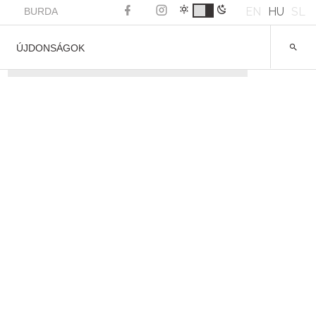
EN
HU
SL
BURDA
ÚJDONSÁGOK