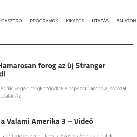
GASZTRO
PROGRAMOK
KIKAPCS
UTAZÁS
BALATON
 Hamarosan forog az új Stranger
d!
 április végén megkezdődtek a népszerű amerikai sorozat
álatai. Az
t a Valami Amerika 3 – Videó
3 története szerint, Tamás, Ákos és András, a balek