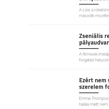
A Liza, a rókatün
második mozifilm
Zseniális r
GOODAPEST
pályaudvar
A filmesek imádjá
forgatási helyszí
Ezért nem 
KULT
szerelem f
Emma Thompson br
halála miatt nem