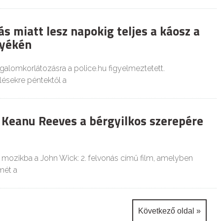
s miatt lesz napokig teljes a káosz a
nyékén
galomkorlátozásra a police.hu figyelmeztetett.
lésekre péntektől a
t Keanu Reeves a bérgyilkos szerepére
a mozikba a John Wick: 2. felvonás című film, amelyben
mét a
Következő oldal »