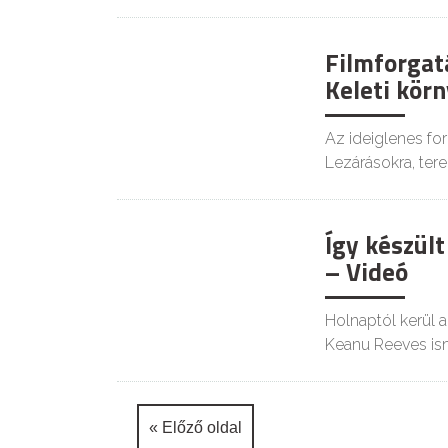
Filmforgatá
GOODAPEST
Keleti kör
Az ideiglenes for
Lezárásokra, tere
Így készül
KULT
– Videó
Holnaptól kerül 
Keanu Reeves is
« Előző oldal