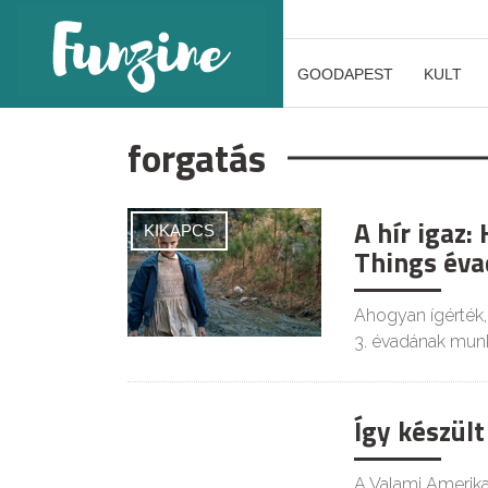
GOODAPEST
KULT
forgatás
A hír igaz:
KIKAPCS
Things éva
Ahogyan ígérték,
3. évadának munk
Így készül
KULT
A Valami Amerika 