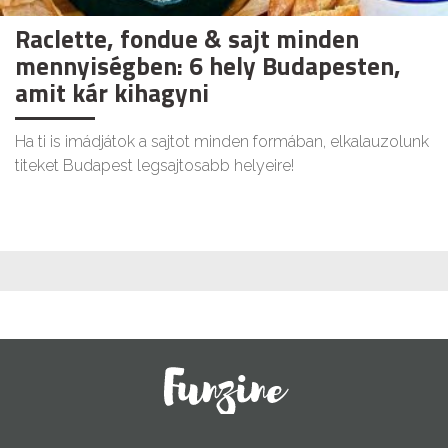
Raclette, fondue & sajt minden
mennyiségben: 6 hely Budapesten,
amit kár kihagyni
Ha ti is imádjátok a sajtot minden formában, elkalauzolunk
titeket Budapest legsajtosabb helyeire!