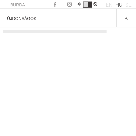
EN
HU
SL
BURDA
ÚJDONSÁGOK