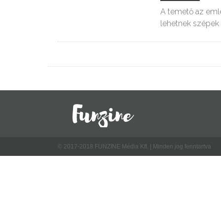
A temető az emlé
lehetnek szépek 
© 2017-2018 FUNZINE Média Kft. | Minden jog fenntartva