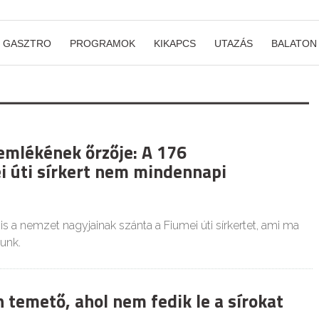
GASZTRO
PROGRAMOK
KIKAPCS
UTAZÁS
BALATON
emlékének őrzője: A 176
i úti sírkert nem mindennapi
is a nemzet nagyjainak szánta a Fiumei úti sírkertet, ami ma
unk.
 temető, ahol nem fedik le a sírokat