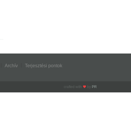
Archív
Terjesztési pontok
crafted with
by
PR