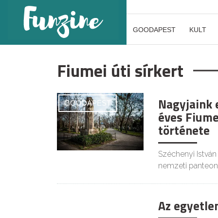
GOODAPEST
KULT
Fiumei úti sírkert
Nagyjaink 
GOODAPEST
éves Fiume
története
Széchenyi István 
nemzeti panteon
Az egyetlen