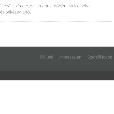
kezés színtere, de a maguk módján ezek a helyek is
és békések, arról
Rólunk
Impresszum
Szerzői jogok