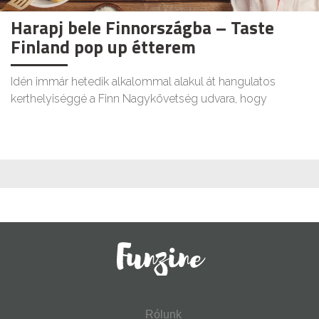
Harapj bele Finnországba – Taste
Finland pop up étterem
Idén immár hetedik alkalommal alakul át hangulatos
kerthelyiséggé a Finn Nagykövetség udvara, hogy
Rólunk