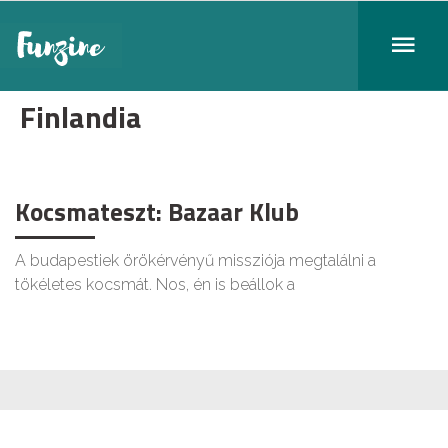
Finlandia
Kocsmateszt: Bazaar Klub
A budapestiek örökérvényű missziója megtalálni a
tökéletes kocsmát. Nos, én is beállok a