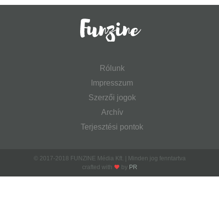
Rólunk
Impresszum
Szerzői jogok
Archív
Terjesztési pontok
© 2017-2018 FUNZINE Média Kft. | Minden jog fenntartva
crafted with
by
PR