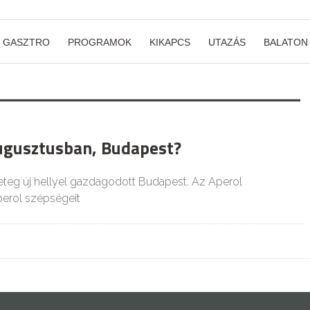
GASZTRO
PROGRAMOK
KIKAPCS
UTAZÁS
BALATON
ugusztusban, Budapest?
geteg új hellyel gazdagodott Budapest. Az Aperol
erol szépségeit