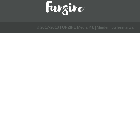
© 2017-2018 FUNZINE Média Kft. | Minden jog fenntartva