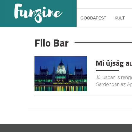
GOODAPEST
KULT
Filo Bar
Mi újság a
Júliusban is ren
Gardenben az Ap