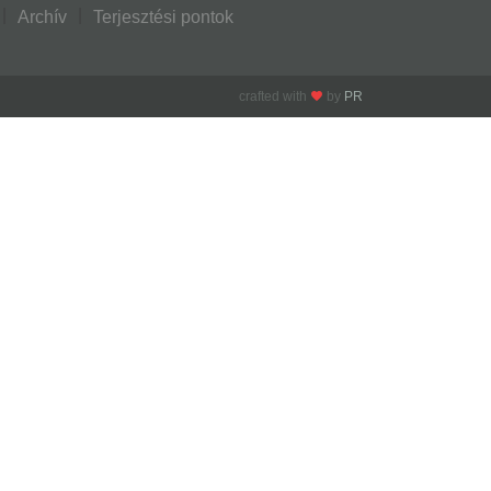
Archív
Terjesztési pontok
crafted with
by
PR