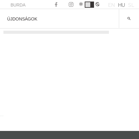
EN
HU
SL
BURDA
ÚJDONSÁGOK