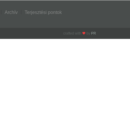
Archív
Terjesztési pontok
crafted with
by
PR