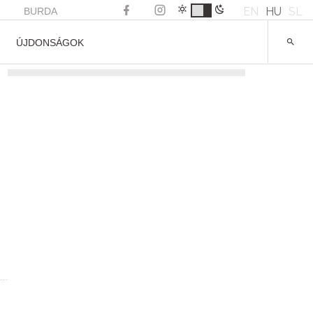
EN
HU
SL
BURDA
ÚJDONSÁGOK