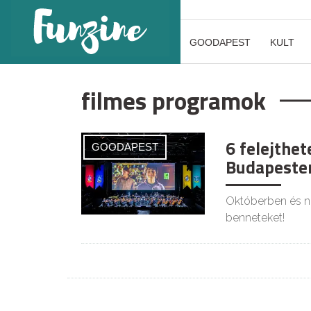
GOODAPEST
KULT
filmes programok
6 felejthet
GOODAPEST
Budapesten
Októberben és no
benneteket!