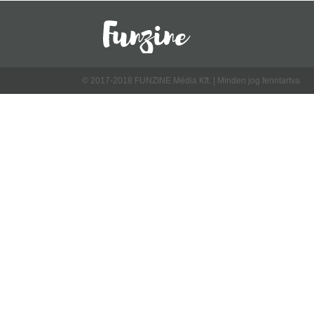
© 2017-2018 FUNZINE Média Kft. | Minden jog fenntartva