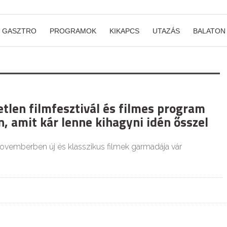
GASZTRO
PROGRAMOK
KIKAPCS
UTAZÁS
BALATON
etlen filmfesztivál és filmes program
, amit kár lenne kihagyni idén ősszel
vemberben új és klasszikus filmek garmadája vár