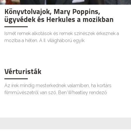
Könyvtolvajok, Mary Poppins,
ügyvédek és Herkules a mozikban
Ismét remek alkotások és remek színészek érkeznek a
moziba a héten. A II. világháború egyik
Vérturisták
Az írek mindig mesterkednek valamiben, ha kortárs
filmművészetről van szó. Ben Wheatley rendező