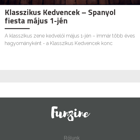
Klasszikus Kedvencek – Spanyol
fiesta május 1-jén
A klasszikus zene kedvelői május 1-jén – immár több éves
hagyományként - a Klasszikus Kedvencek konc
Rólunk