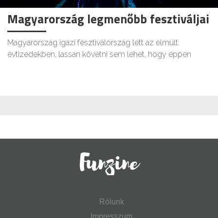
Magyarország legmenőbb fesztiváljai
Magyarország igazi fesztiválország lett az elmúlt
évtizedekben, lassan követni sem lehet, hogy éppen
Rólunk
Impresszum