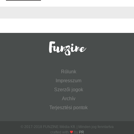
Rólunk
Impresszum
Szerzői jogok
Archív
Terjesztési pontok
© 2017-2018 FUNZINE Média Kft. | Minden jog fenntartva
crafted with
by
PR