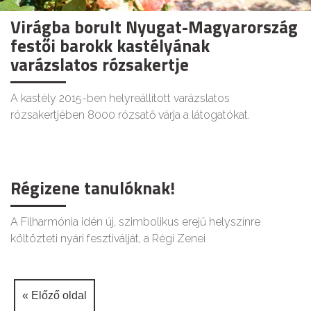
Virágba borult Nyugat-Magyarország
festői barokk kastélyának
varázslatos rózsakertje
A kastély 2015-ben helyreállított varázslatos
rózsakertjében 8000 rózsatő várja a látogatókat.
Régizene tanulóknak!
A Filharmónia idén új, szimbolikus erejű helyszínre
költözteti nyári fesztiválját, a Régi Zenei
« Előző oldal