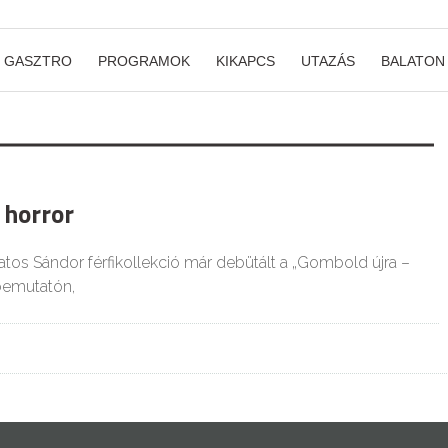
GASZTRO
PROGRAMOK
KIKAPCS
UTAZÁS
BALATON
t horror
atos Sándor férfikollekció már debütált a „Gombold újra –
bemutatón,