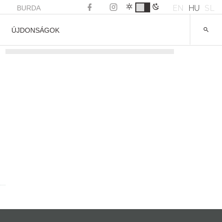
EN
HU
SL
BURDA
ÚJDONSÁGOK