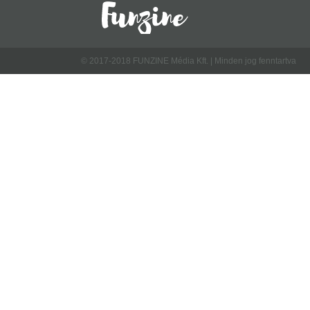
© 2017-2018 FUNZINE Média Kft. | Minden jog fenntartva