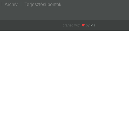
Archív
Terjesztési pontok
crafted with
by
PR