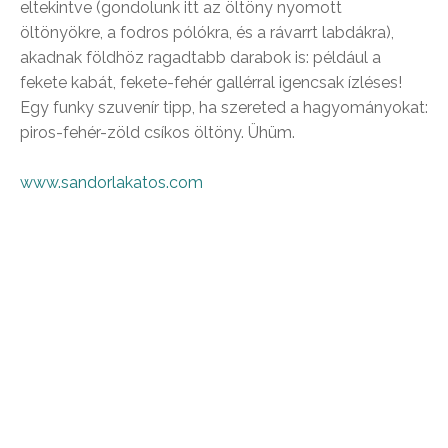
eltekintve (gondolunk itt az öltöny nyomott
öltönyökre, a fodros pólókra, és a rávarrt labdákra),
akadnak földhöz ragadtabb darabok is: például a
fekete kabát, fekete-fehér gallérral igencsak ízléses!
Egy funky szuvenír tipp, ha szereted a hagyományokat:
piros-fehér-zöld csíkos öltöny. Ühüm.
www.sandorlakatos.com