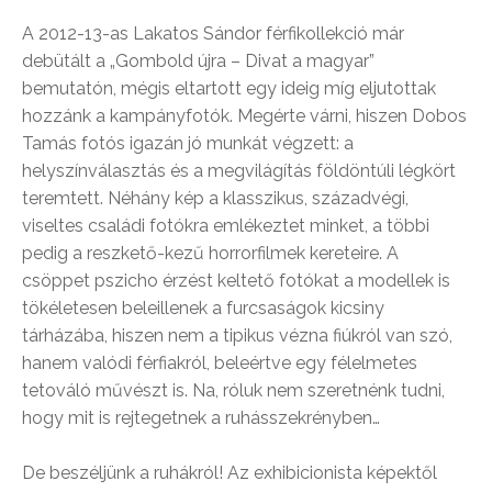
A 2012-13-as Lakatos Sándor férfikollekció már
debütált a „Gombold újra – Divat a magyar”
bemutatón, mégis eltartott egy ideig míg eljutottak
hozzánk a kampányfotók. Megérte várni, hiszen Dobos
Tamás fotós igazán jó munkát végzett: a
helyszínválasztás és a megvilágítás földöntúli légkört
teremtett. Néhány kép a klasszikus, századvégi,
viseltes családi fotókra emlékeztet minket, a többi
pedig a reszkető-kezű horrorfilmek kereteire. A
csöppet pszicho érzést keltető fotókat a modellek is
tökéletesen beleillenek a furcsaságok kicsiny
tárházába, hiszen nem a tipikus vézna fiúkról van szó,
hanem valódi férfiakról, beleértve egy félelmetes
tetováló művészt is. Na, róluk nem szeretnénk tudni,
hogy mit is rejtegetnek a ruhásszekrényben…
De beszéljünk a ruhákról! Az exhibicionista képektől