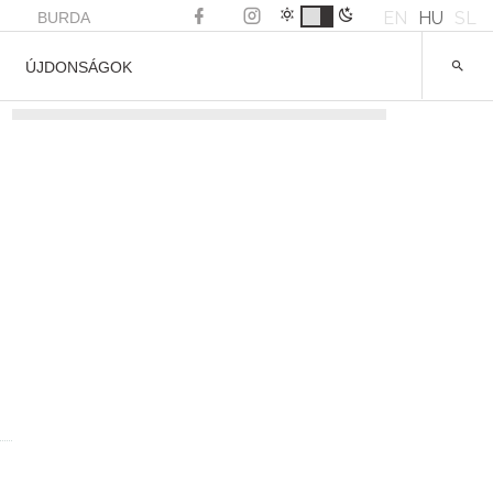
EN
HU
SL
BURDA
ÚJDONSÁGOK