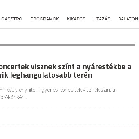
GASZTRO
PROGRAMOK
KIKAPCS
UTAZÁS
BALATON
oncertek visznek színt a nyárestékbe a
yik leghangulatosabb terén
émiképp enyhítő, ingyenes koncertek visznek színt a
törökönként.