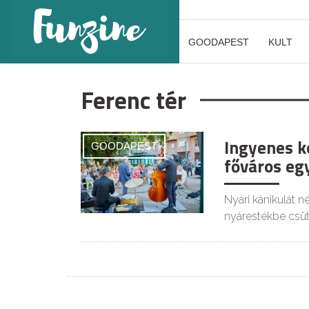
GOODAPEST
KULT
Ferenc tér
Ingyenes k
GOODAPEST
főváros eg
Nyári kánikulát n
nyárestékbe csü