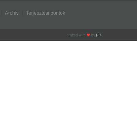
Archív
Terjesztési pontok
crafted with
by
PR