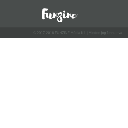
© 2017-2018 FUNZINE Média Kft. | Minden jog fenntartva