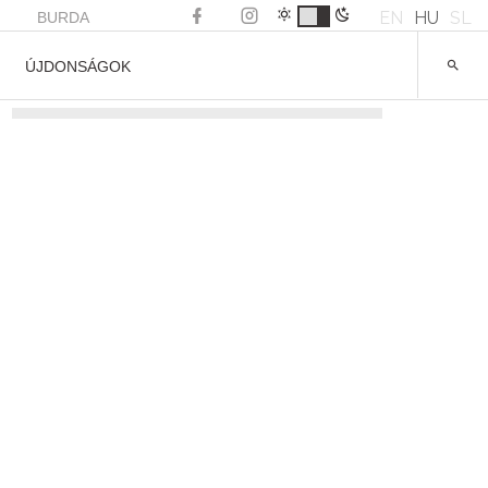
EN
HU
SL
BURDA
ÚJDONSÁGOK