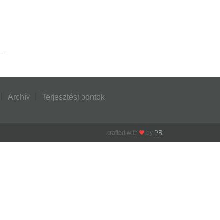
Archív
Terjesztési pontok
crafted with
by
PR