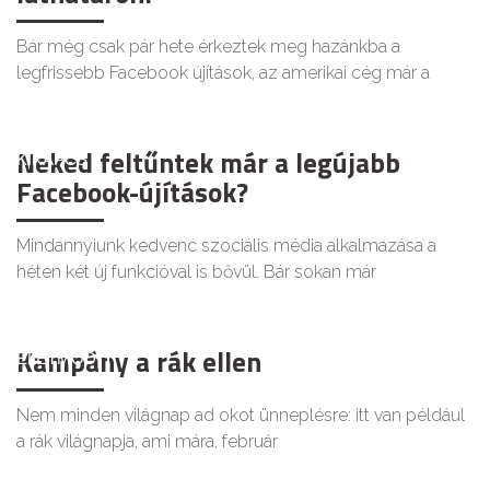
Bár még csak pár hete érkeztek meg hazánkba a
legfrissebb Facebook újítások, az amerikai cég már a
Neked feltűntek már a legújabb
KIKAPCS
Facebook-újítások?
Mindannyiunk kedvenc szociális média alkalmazása a
héten két új funkcióval is bővül. Bár sokan már
Kampány a rák ellen
ÉLETMÓD
Nem minden világnap ad okot ünneplésre: itt van például
a rák világnapja, ami mára, február