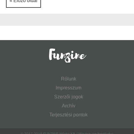
« Előző oldal
Rólunk
Impresszum
Szerzői jogok
Archív
Terjesztési pontok