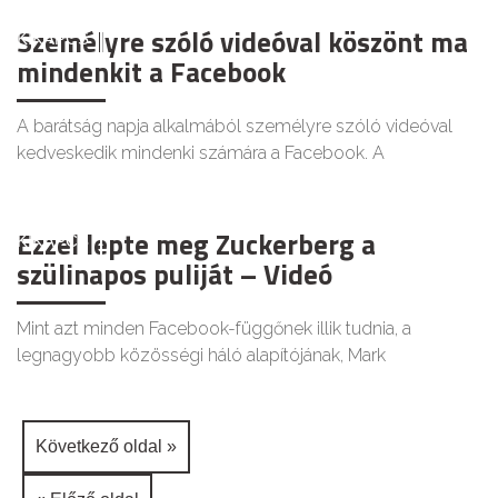
Személyre szóló videóval köszönt ma
KIKAPCS
mindenkit a Facebook
A barátság napja alkalmából személyre szóló videóval
kedveskedik mindenki számára a Facebook. A
Ezzel lepte meg Zuckerberg a
KIKAPCS
szülinapos puliját – Videó
Mint azt minden Facebook-függőnek illik tudnia, a
legnagyobb közösségi háló alapítójának, Mark
Következő oldal »