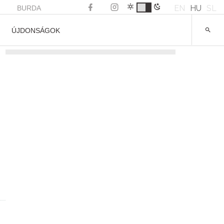
EN
HU
SL
BURDA
ÚJDONSÁGOK