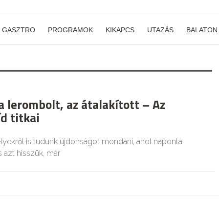
GASZTRO
PROGRAMOK
KIKAPCS
UTAZÁS
BALATON
 a lerombolt, az átalakított – Az
d titkai
lyekről is tudunk újdonságot mondani, ahol naponta
 azt hisszük, már