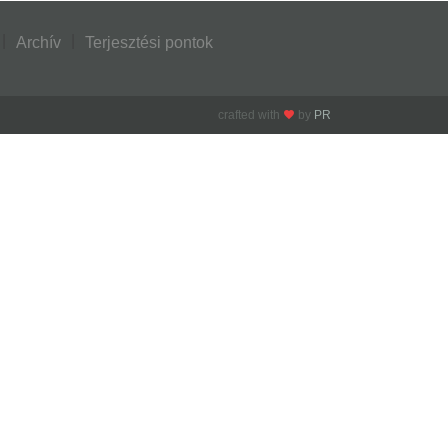
Archív
Terjesztési pontok
crafted with
by
PR