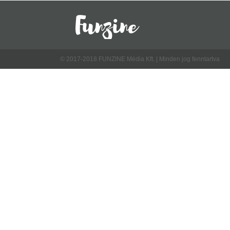
© 2017-2018 FUNZINE Média Kft. | Minden jog fenntartva