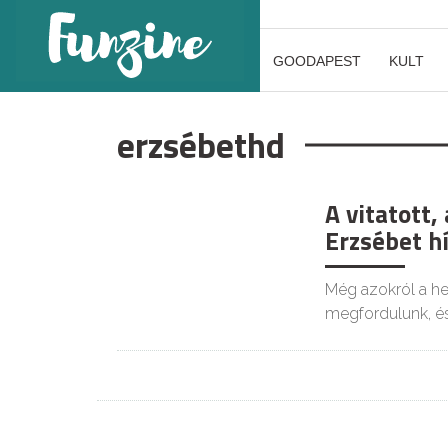
GOODAPEST
KULT
erzsébethd
A vitatott,
Erzsébet hí
Még azokról a he
megfordulunk, és