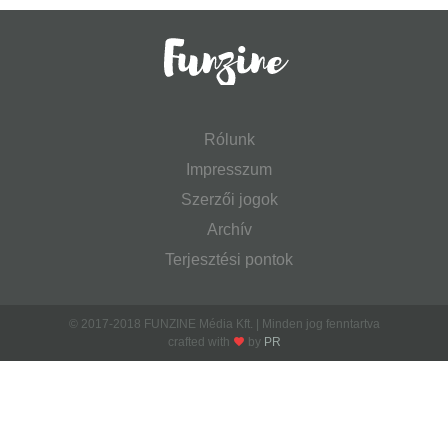
Rólunk
Impresszum
Szerzői jogok
Archív
Terjesztési pontok
© 2017-2018 FUNZINE Média Kft. | Minden jog fenntartva
crafted with
by
PR