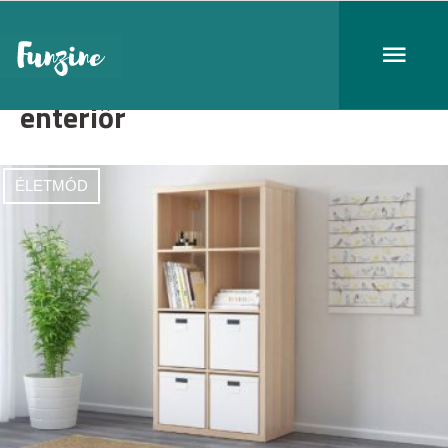
enteriőr
ÉLETMÓD