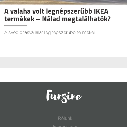
A valaha volt legnépszerűbb IKEA
termékek – Nálad megtalálhatók?
A svéd óriásvállalat legnépszerűbb termékei.
Rólunk
Impresszum