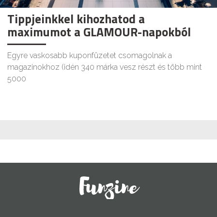
Tippjeinkkel kihozhatod a
maximumot a GLAMOUR-napokból
Egyre vaskosabb kuponfüzetet csomagolnak a
magazinokhoz (idén 340 márka vesz részt és több mint
5000