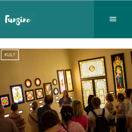
emlékév
KULT