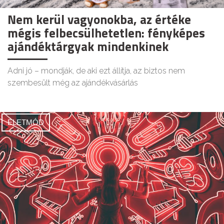
Nem kerül vagyonokba, az értéke
mégis felbecsülhetetlen: fényképes
ajándéktárgyak mindenkinek
Adni jó – mondják, de aki ezt állítja, az biztos nem
szembesült még az ajándékvásárlás
ÉLETMÓD