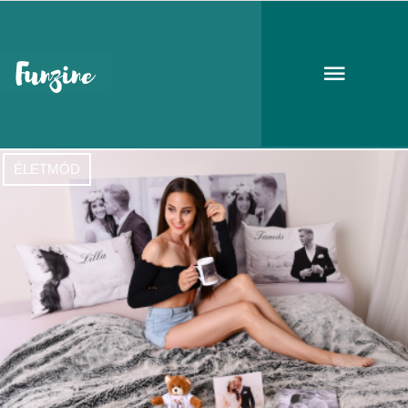
emlék
ÉLETMÓD