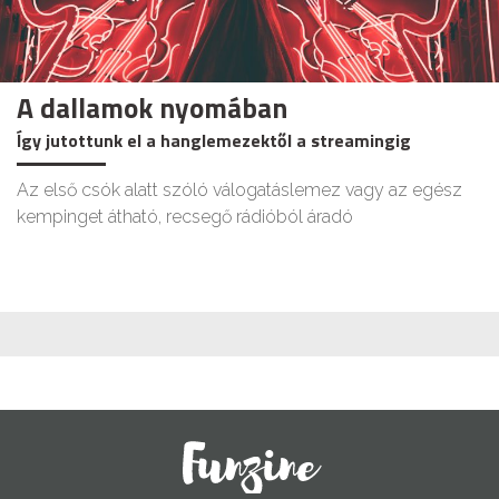
A dallamok nyomában
Így jutottunk el a hanglemezektől a streamingig
Az első csók alatt szóló válogatáslemez vagy az egész
kempinget átható, recsegő rádióból áradó