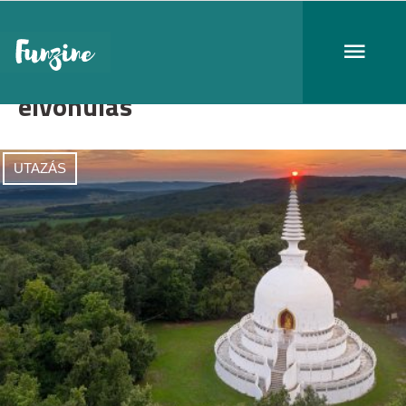
elvonulás
UTAZÁS