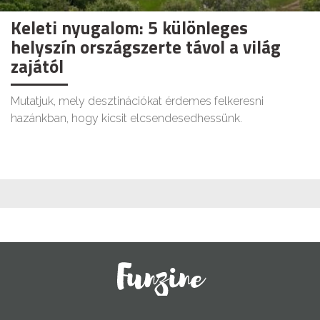
Keleti nyugalom: 5 különleges
helyszín országszerte távol a világ
zajától
Mutatjuk, mely desztinációkat érdemes felkeresni
hazánkban, hogy kicsit elcsendesedhessünk.