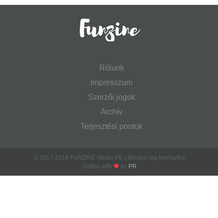
Rólunk
Impresszum
Szerzői jogok
Archív
Terjesztési pontok
© 2017-2018 FUNZINE Média Kft. | Minden jog fenntartva
crafted with
by
PR