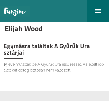
Elijah Wood
Egymásra találtak A Gyűrűk Ura
KULT
sztárjai
15 éve mutatták be A Gyűrűk Ura első részét. Az eltelt idő
alatt két dolog biztosan nem változott