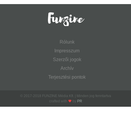
Rólunk
Impresszum
Szerzői jogok
Archív
Terjesztési pontok
© 2017-2018 FUNZINE Média Kft. | Minden jog fenntartva
crafted with
by
PR