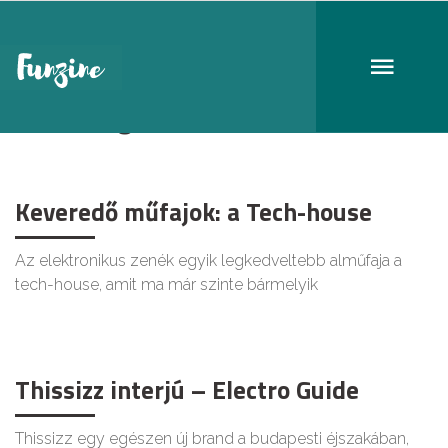
electro guide
Keveredő műfajok: a Tech-house
Az elektronikus zenék egyik legkedveltebb alműfaja a
tech-house, amit ma már szinte bármelyik
Thissizz interjú – Electro Guide
Thissizz egy egészen új brand a budapesti éjszakában,