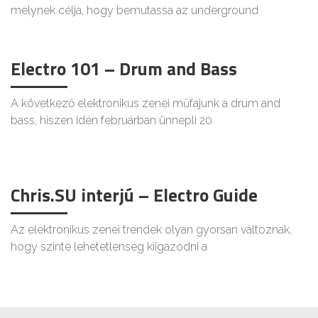
melynek célja, hogy bemutassa az underground
Electro 101 – Drum and Bass
A következő elektronikus zenei műfajunk a drum and
bass, hiszen idén februárban ünnepli 20
Chris.SU interjú – Electro Guide
Az elektronikus zenei trendek olyan gyorsan változnak,
hogy szinte lehetetlenség kiigazodni a