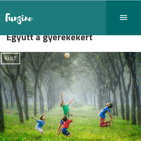
Együtt a gyerekekért
KULT