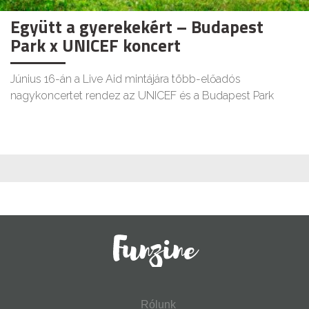
Együtt a gyerekekért – Budapest
Park x UNICEF koncert
Június 16-án a Live Aid mintájára több-előadós
nagykoncertet rendez az UNICEF és a Budapest Park
Rólunk