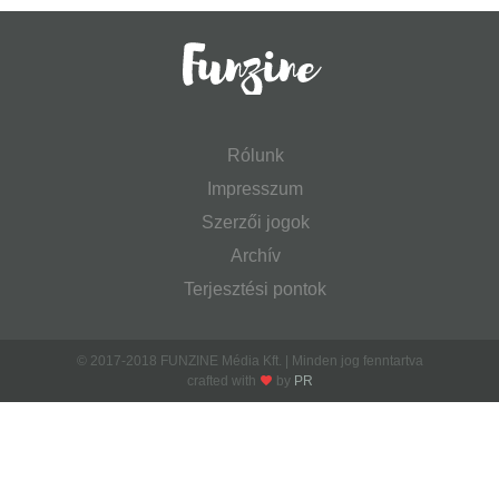
Rólunk
Impresszum
Szerzői jogok
Archív
Terjesztési pontok
© 2017-2018 FUNZINE Média Kft. | Minden jog fenntartva
crafted with
by
PR