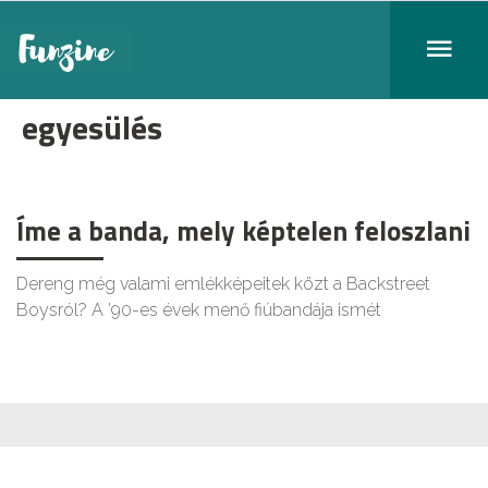
egyesülés
Íme a banda, mely képtelen feloszlani
Dereng még valami emlékképeitek közt a Backstreet
Boysról? A ’90-es évek menő fiúbandája ismét