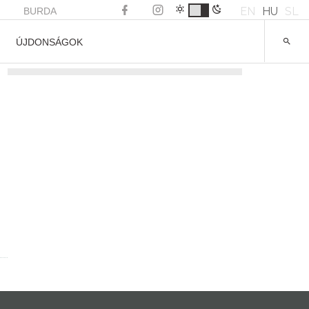
EN
HU
SL
BURDA
ÚJDONSÁGOK