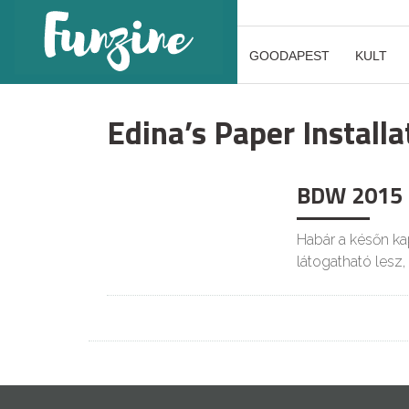
GOODAPEST
KULT
Edina’s Paper Installa
BDW 2015 –
Habár a későn ka
látogatható lesz,