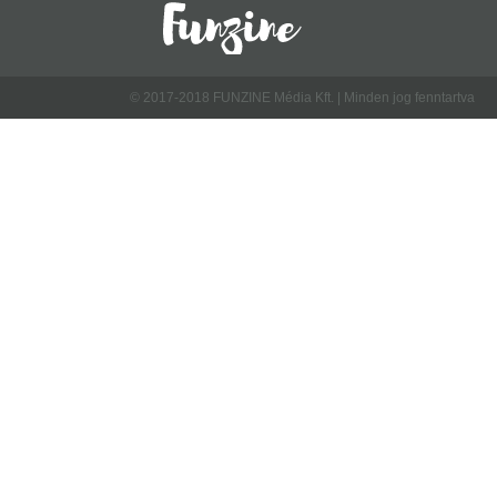
© 2017-2018 FUNZINE Média Kft. | Minden jog fenntartva