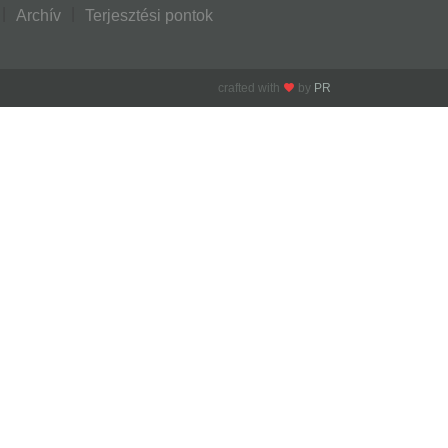
Archív
Terjesztési pontok
crafted with
by
PR