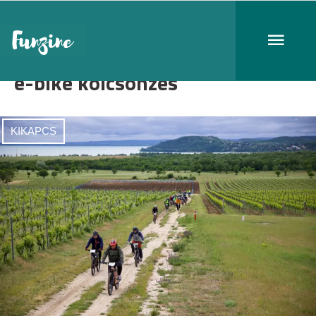
e-bike kölcsönzés
KIKAPCS