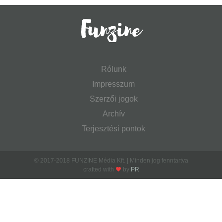
Rólunk
Impresszum
Szerzői jogok
Archív
Terjesztési pontok
© 2017-2018 FUNZINE Média Kft. | Minden jog fenntartva
crafted with
by
PR