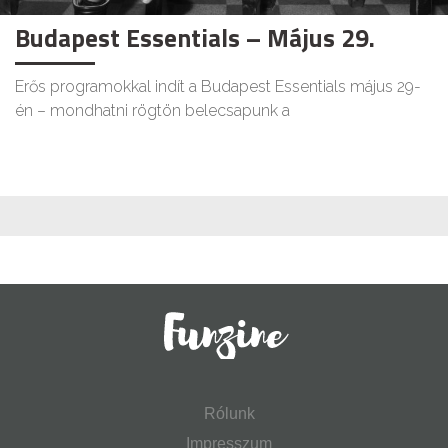
Budapest Essentials – Május 29.
Erős programokkal indít a Budapest Essentials május 29-
én – mondhatni rögtön belecsapunk a
Rólunk
Impresszum