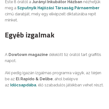
Este 8 órától a
Jurányi Inkubátor Házban
nézhetjük
meg a
Szputnyik Hajózási Társaság Párnaember
című darabját, mely egy elképzelt diktatúrába repít
minket.
Egyéb izgalmak
A
Dowtown magazine
délelőtt tíz órától tart graffitis
napot.
Aki pedig igazán izgalmas programra vágyik, az térjen
be az
El Rapido & Delibe
, ahol belépve
az
Időcsapdába
, élő szabadulós játékban vehet részt.