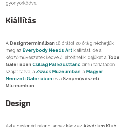
gyönyörködve.
Kiállítás
A
Designterminálban
18 órától 20 óráig nézhetjük
meg az
Everybody Needs Art
kiállítást, de a
képzőművészetek kedvelői eltölthetik idejüket a
Tobe
Galériában
Csillag Pál Ezüsttánc
című tárlatában
szájat tátva, a
Zwack Múzeumban
, a
Magyar
Nemzeti Galériában
és a
Szépművészeti
Múzeumban.
Design
Aki a designért rajong, annak irány az
Akvárium Klub
,