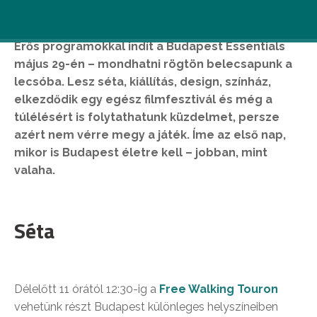
Erős programokkal indít a Budapest Essentials
május 29-én – mondhatni rögtön belecsapunk a
lecsóba. Lesz séta, kiállítás, design, színház,
elkezdődik egy egész filmfesztivál és még a
túlélésért is folytathatunk küzdelmet, persze
azért nem vérre megy a játék. Íme az első nap,
mikor is Budapest életre kell – jobban, mint
valaha.
Séta
Délelőtt 11 órától 12:30-ig a
Free Walking Touron
vehetünk részt Budapest különleges helyszíneiben