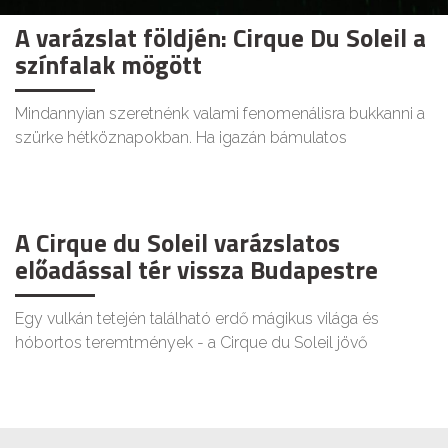
A varázslat földjén: Cirque Du Soleil a
színfalak mögött
Mindannyian szeretnénk valami fenomenálisra bukkanni a
szürke hétköznapokban. Ha igazán bámulatos
A Cirque du Soleil varázslatos
előadással tér vissza Budapestre
Egy vulkán tetején található erdő mágikus világa és
hóbortos teremtmények - a Cirque du Soleil jövő