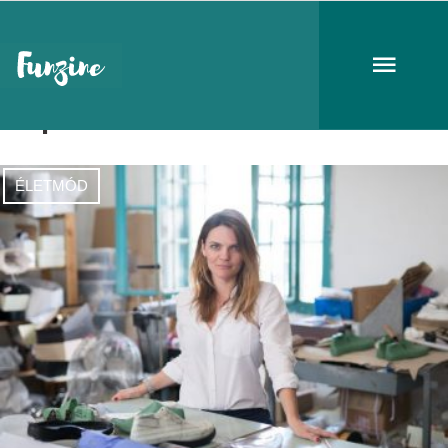
cipőtervező
ÉLETMÓD