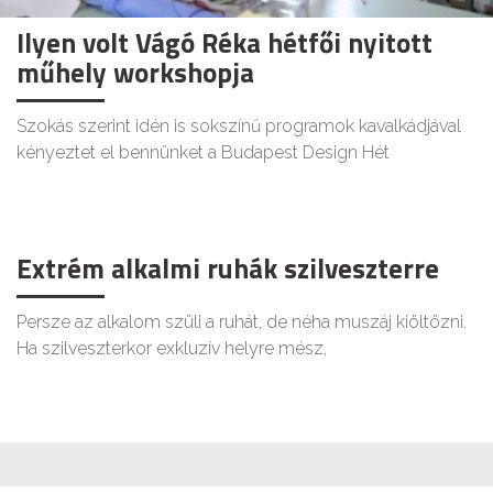
Ilyen volt Vágó Réka hétfői nyitott
műhely workshopja
Szokás szerint idén is sokszínű programok kavalkádjával
kényeztet el bennünket a Budapest Design Hét
Extrém alkalmi ruhák szilveszterre
Persze az alkalom szüli a ruhát, de néha muszáj kiöltözni.
Ha szilveszterkor exkluzív helyre mész,