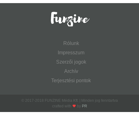
Rólunk
Impresszum
Szerzői jogok
Archív
Terjesztési pontok
© 2017-2018 FUNZINE Média Kft. | Minden jog fenntartva
crafted with
by
PR