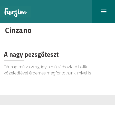
Cinzano
A nagy pezsgőteszt
Pár nap múlva 2013, így a májkárhoztató bulik
közeledtével érdemes megfontolnunk, mivel is