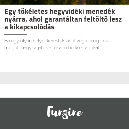
Egy tökéletes hegyvidéki menedék
nyárra, ahol garantáltan feltöltő lesz
a kikapcsolódás
Ha egy olyan helyet kerestek, ahol végre magatok
mögött hagyhatjátok a rohanó hétköznapokat.