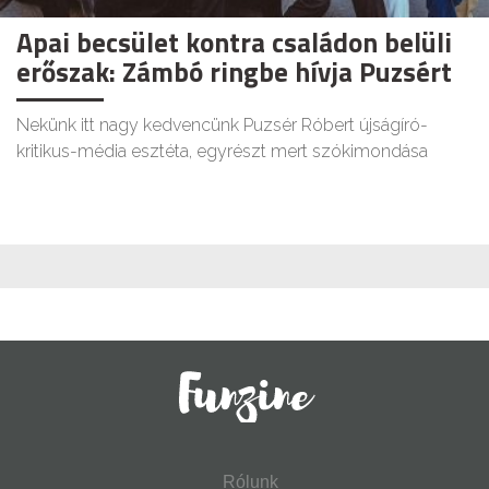
Apai becsület kontra családon belüli
erőszak: Zámbó ringbe hívja Puzsért
Nekünk itt nagy kedvencünk Puzsér Róbert újságíró-
kritikus-média esztéta, egyrészt mert szókimondása
Rólunk