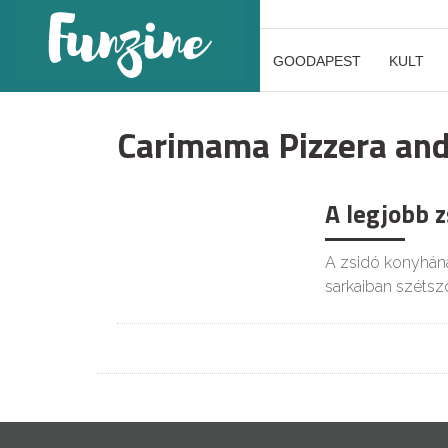
GOODAPEST
KULT
Carimama Pizzera an
A legjobb 
A zsidó konyhána
sarkaiban szétsz