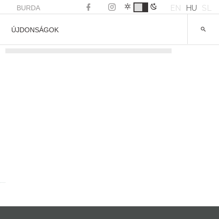
EN
HU
SL
BURDA
ÚJDONSÁGOK