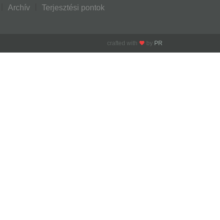
Archív
Terjesztési pontok
crafted with
by
PR