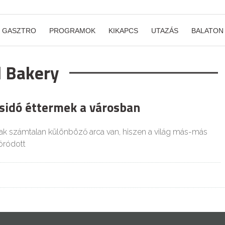
GASZTRO
PROGRAMOK
KIKAPCS
UTAZÁS
BALATON
d Bakery
zsidó éttermek a városban
k számtalan különböző arca van, hiszen a világ más-más
óródott