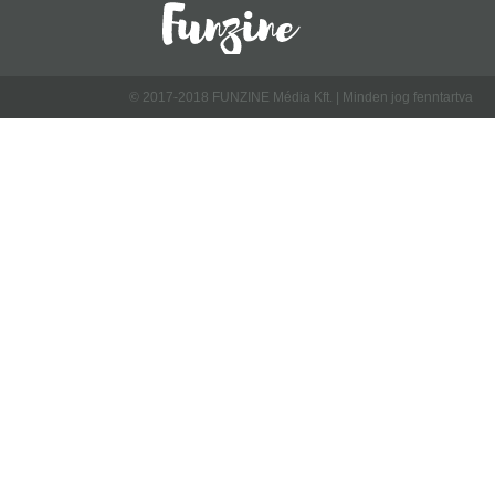
© 2017-2018 FUNZINE Média Kft. | Minden jog fenntartva