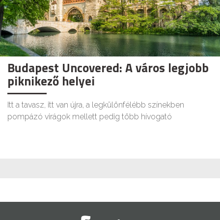
Budapest Uncovered: A város legjobb
piknikező helyei
Itt a tavasz, itt van újra, a legkülönfélébb színekben
pompázó virágok mellett pedig több hívogató