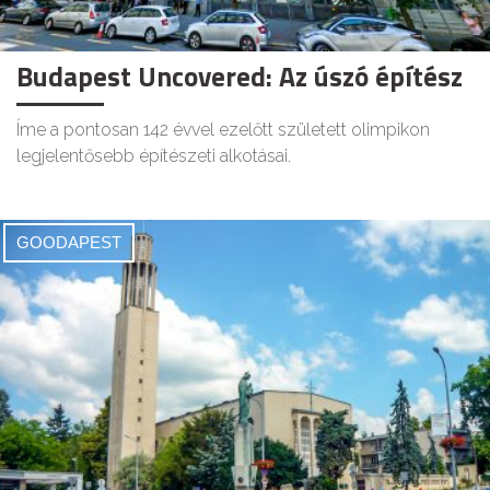
Budapest Uncovered: Az úszó építész
Íme a pontosan 142 évvel ezelőtt született olimpikon
legjelentősebb építészeti alkotásai.
GOODAPEST