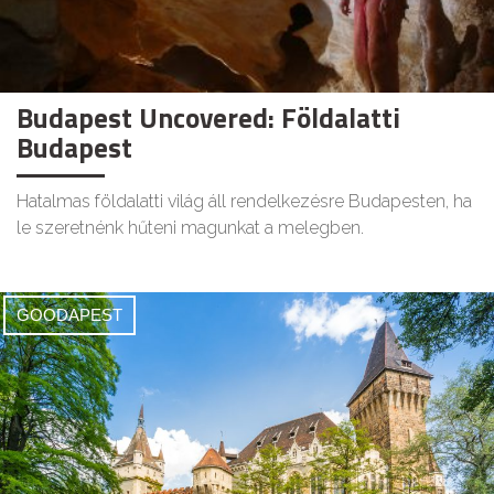
Budapest Uncovered: Földalatti
Budapest
Hatalmas földalatti világ áll rendelkezésre Budapesten, ha
le szeretnénk hűteni magunkat a melegben.
GOODAPEST