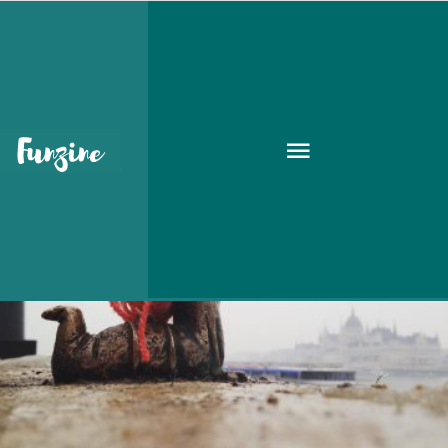
budapest uncovered
GOODAPEST