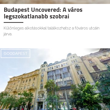
Budapest Uncovered: A város
legszokatlanabb szobrai
Különleges alkotásokkal találkozhatsz a főváros utcáin
járva.
GOODAPEST