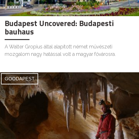
Budapest Uncovered: Budapesti
bauhaus
A Walter Gropius által alapított német művészeti
mozgalom nagy hatással volt a magyar fővárosra.
GOODAPEST