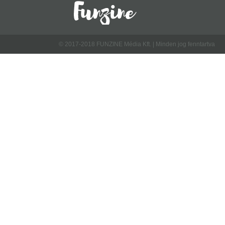
© 2017-2018 FUNZINE Média Kft. | Minden jog fenntartva