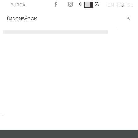
EN
HU
SL
BURDA
ÚJDONSÁGOK