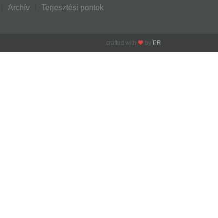
Archív
Terjesztési pontok
crafted with
by
PR