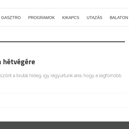
GASZTRO
PROGRAMOK
KIKAPCS
UTAZÁS
BALATON
a hétvégére
önt a brutál hideg, így rágyúrtunk arra, hogy a legforróbb