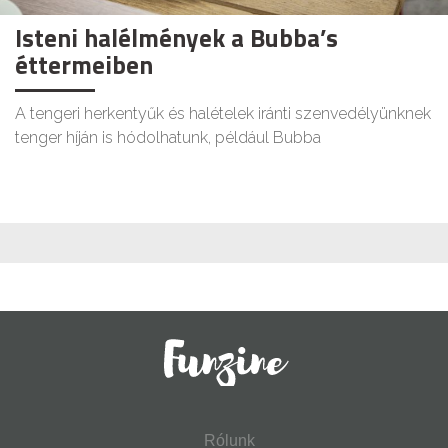
Isteni halélmények a Bubba’s
éttermeiben
A tengeri herkentyűk és halételek iránti szenvedélyünknek
tenger híján is hódolhatunk, például Bubba
Rólunk