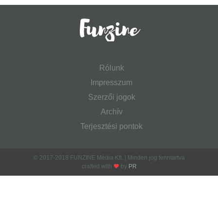
Rólunk
Impresszum
Szerzői jogok
Archív
Terjesztési pontok
© 2017-2018 FUNZINE Média Kft. | Minden jog fenntartva
crafted with
by
PR