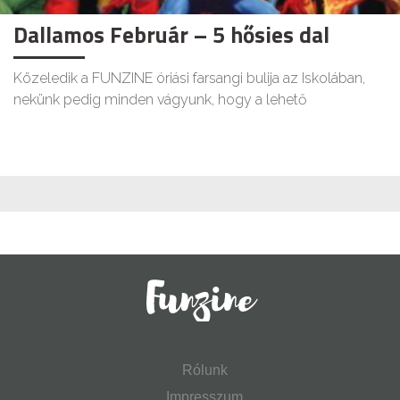
Dallamos Február – 5 hősies dal
Közeledik a FUNZINE óriási farsangi bulija az Iskolában,
nekünk pedig minden vágyunk, hogy a lehető
Rólunk
Impresszum