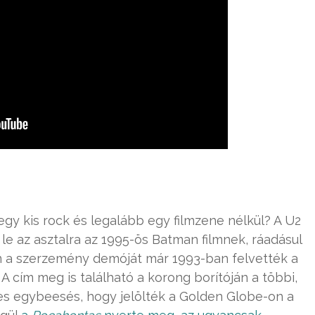
y kis rock és legalább egy filmzene nélkül? A U2
e az asztalra az 1995-ös Batman filmnek, ráadásul
en a szerzemény demóját már 1993-ban felvették a
 cím meg is található a korong borítóján a többi,
ves egybeesés, hogy jelölték a Golden Globe-on a