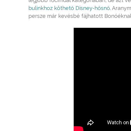
legjobb főcímdal kategóriában, de azt v
bulinkhoz köthető Disney-hősnő
. Aranym
persze már kevésbé fájhatott Bonóéknak