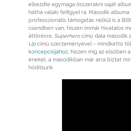
elkezdte egymaga összerakni saját album
hátha valaki felfigyel rá. Második album
professzionális támogatás nélkül is a Bill
csendben van, hiszen immár hivatalos me
áttörésre.
Superhero
című dala második 
Up
című szerzeményével – mindkettő töké
koncepciójához
, hiszen míg az elsőben a
énekel, a másodikban már arra biztat min
hódítsunk.