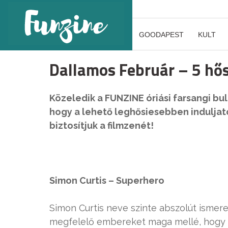
GOODAPEST
KULT
Dallamos Február – 5 hős
Közeledik a FUNZINE óriási farsangi bu
hogy a lehető leghősiesebben induljato
biztosítjuk a filmzenét!
Simon Curtis – Superhero
Simon Curtis neve szinte abszolút ismeret
megfelelő embereket maga mellé, hogy va