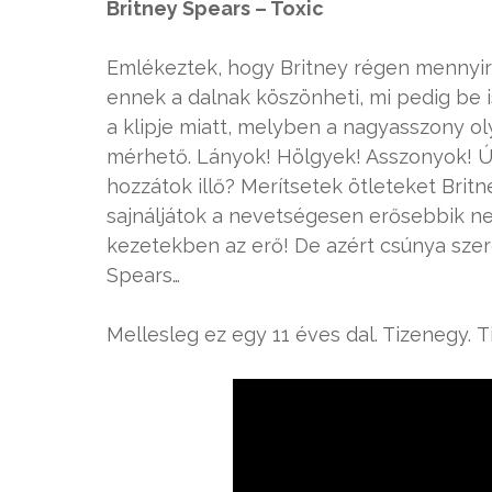
Britney Spears – Toxic
Emlékeztek, hogy Britney régen mennyi
ennek a dalnak köszönheti, mi pedig be
a klipje miatt, melyben a nagyasszony o
mérhető. Lányok! Hölgyek! Asszonyok! Úg
hozzátok illő? Merítsetek ötleteket Brit
sajnáljátok a nevetségesen erősebbik n
kezetekben az erő! De azért csúnya szer
Spears…
Mellesleg ez egy 11 éves dal. Tizenegy. 