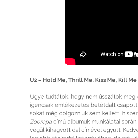
U2 – Hold Me, Thrill Me, Kiss Me, Kill Me
Ugye tudtátok, hogy nem ússzátok meg eg
igencsak emlékezetes betétdalt csapott l
sokat még dolgozniuk sem kellett, hisz
Zooropa
című albumuk munkálatai során. A
végül kihagyott dal címével együtt. Ked