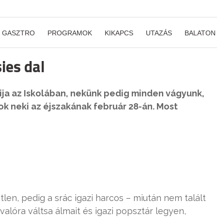
GASZTRO
PROGRAMOK
KIKAPCS
UTAZÁS
BALATON
ies dal
lija az Iskolában, nekünk pedig minden vágyunk,
k neki az éjszakának február 28-án. Most
len, pedig a srác igazi harcos – miután nem talált
lóra váltsa álmait és igazi popsztár legyen,