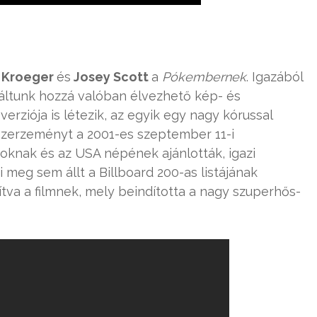
 Kroeger
és
Josey Scott
a
Pókembernek
. Igazából
találtunk hozzá valóban élvezhető kép- és
rziója is létezik, az egyik egy nagy kórussal
 szerzeményt a 2001-es szeptember 11-i
toknak és az USA népének ajánlották, igazi
 meg sem állt a Billboard 200-as listájának
ítva a filmnek, mely beindította a nagy szuperhős-