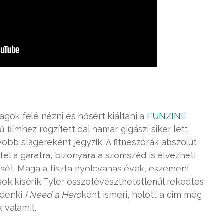
agok felé nézni és hősért kiáltani a
FUNZINE
 filmhez rögzített dal hamar gigászi siker lett
bb slágereként jegyzik. A fitneszórák abszolút
fel a garatra, bizonyára a szomszéd is élvezheti
sét. Maga a tiszta nyolcvanas évek, eszement
ok kísérik Tyler összetéveszthetetlenül rekedtes
ndenki
I Need a Hero
ként ismeri, holott a cím még
 valamit.