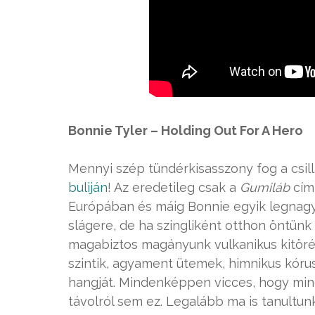
Bonnie Tyler – Holding Out For A Hero
Mennyi szép tündérkisasszony fog a csill
buliján
! Az eredetileg csak a
Gumiláb
című
Európában és máig Bonnie egyik legnagyo
slágere, de ha szingliként otthon öntünk 
magabiztos magányunk vulkanikus kitöré
szintik, agyament ütemek, himnikus kórus
hangját. Mindenképpen vicces, hogy mi
távolról sem ez. Legalább ma is tanultunk