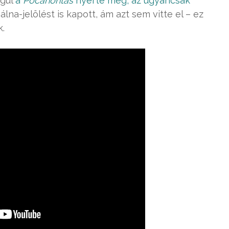
égül
a
Pocahontas
nyerte meg, az ugyancsak
álna-jelölést is kapott, ám azt sem vitte el – ez
.