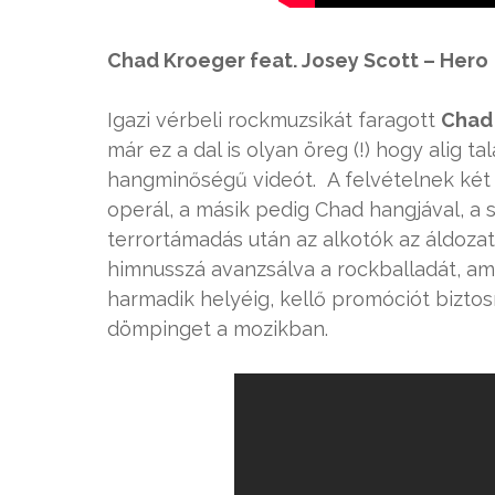
Chad Kroeger feat. Josey Scott – Hero
Igazi vérbeli rockmuzsikát faragott
Chad
már ez a dal is olyan öreg (!) hogy alig 
hangminőségű videót. A felvételnek két ve
operál, a másik pedig Chad hangjával, a
terrortámadás után az alkotók az áldoza
himnusszá avanzsálva a rockballadát, ami
harmadik helyéig, kellő promóciót biztos
dömpinget a mozikban.