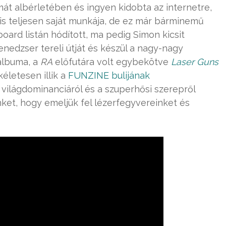
át albérletében és ingyen kidobta az internetre,
a is teljesen saját munkája, de ez már bárminemű
board listán hódított, ma pedig Simon kicsit
nedzser tereli útját és készül a nagy-nagy
albuma, a
RA
előfutára volt egybekötve
Laser Guns
letesen illik a
FUNZINE bulijának
 világdominanciáról és a szuperhősi szerepről
ket, hogy emeljük fel lézerfegyvereinket és