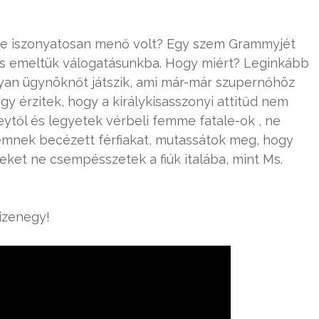
re iszonyatosan menő volt? Egy szem Grammyjét
 is emeltük válogatásunkba. Hogy miért? Leginkább
lyan ügynöknőt játszik, ami már-már szupernőhöz
y érzitek, hogy a királykisasszonyi attitűd nem
neytől és legyetek vérbeli femme fatale-ok , ne
emnek becézett férfiakat, mutassátok meg, hogy
eket ne csempésszetek a fiúk italába, mint Ms.
Tizenegy!