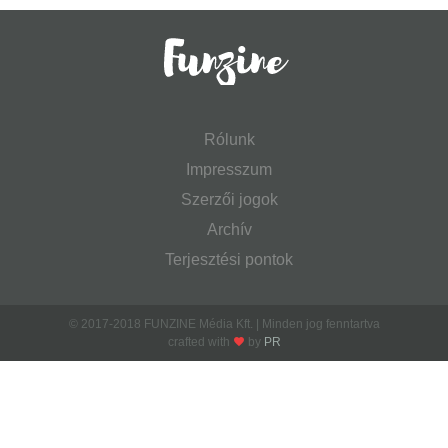
Rólunk
Impresszum
Szerzői jogok
Archív
Terjesztési pontok
© 2017-2018 FUNZINE Média Kft. | Minden jog fenntartva
crafted with
by
PR