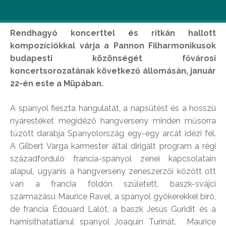
Rendhagyó koncerttel és ritkán hallott
kompozíciókkal várja a Pannon Filharmonikusok
budapesti közönségét fővárosi
koncertsorozatának következő állomásán, január
22-én este a Müpában.
A spanyol fieszta hangulatát, a napsütést és a hosszú
nyárestéket megidéző hangverseny minden műsorra
tűzött darabja Spanyolország egy-egy arcát idézi fel.
A Gilbert Varga karmester által dirigált program a régi
századforduló francia-spanyol zenei kapcsolatain
alapul, ugyanis a hangverseny zeneszerzői között ott
van a francia földön született, baszk-svájci
származású Maurice Ravel, a spanyol gyökerekkel bíró,
de francia Édouard Lalót, a baszk Jesús Guridit és a
hamisíthatatlanul spanyol Joaquín Turinát. Maurice