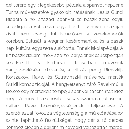
del torero egyik legékesebb példája a spanyol népzene
Turina művészetére gyakorolt hatásának. Jesús Guridi
Bidaola a 20. századi spanyol és baszk zene egyik
kulcsfigurája volt azzal együtt is, hogy neve a hazáján
kívül nem cseng túl ismerősen a zenekedvelők
körében. Stílusát a wagneri későromantika és a baszk
népi kultúra egyszerre alakította. Ennek iskolapéldája A
tíz baszk dallam, mely szerzői pályájának csúcspontján
keletkezett, s kortársai elsősorban művének
hangszereléséért dicsérték, a kritikák pedig Rimszkij-
Korszakov, Ravel és Sztravinszkij műveihez mérték
Guridi kompozícióját. A hangversenyt záró Ravel-mű, a
Bolero egy mérsékelt tempójú spanyol táncműfajt idéz
meg. A művet azonosító, sokak számára jól ismert
dallam Ravel leleményességének kiteljesedése. A
szerző azzal fokozza végtelenségig a mű előadásakor
szinte tapintható feszültséget, hogy bár a 16 perces
kompozícióban a dallam mindvégig változatlan marad,