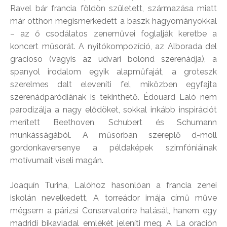
Ravel bár francia földön született, származása miatt
már otthon megismerkedett a baszk hagyományokkal
– az ő csodálatos zeneművei foglalják keretbe a
koncert műsorát. A nyitókompozíció, az Alborada del
gracioso (vagyis az udvari bolond szerenádja), a
spanyol irodalom egyik alapműfaját, a groteszk
szerelmes dalt eleveníti fel, miközben egyfajta
szerenádparódiának is tekinthető. Édouard Laló nem
parodizálja a nagy elődöket, sokkal inkább inspirációt
merített Beethoven, Schubert és Schumann
munkásságából. A műsorban szereplő d-moll
gordonkaversenye a példaképek szimfóniáinak
motívumait viseli magán.
Joaquín Turina, Lalóhoz hasonlóan a francia zenei
iskolán nevelkedett, A torreádor imája című műve
mégsem a párizsi Conservatorire hatását, hanem egy
madridi bikaviadal emlékét jeleníti meg. A La oración