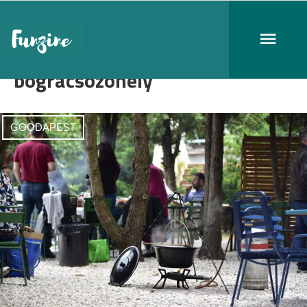
bográcsozóhely
GOODAPEST