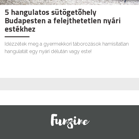
5 hangulatos sütögetőhely
Budapesten a felejthetetlen nyári
estékhez
Idézzétek meg a gyermekkori táborozások hamisítatlan
hangulatát egy nyári délután vagy este!