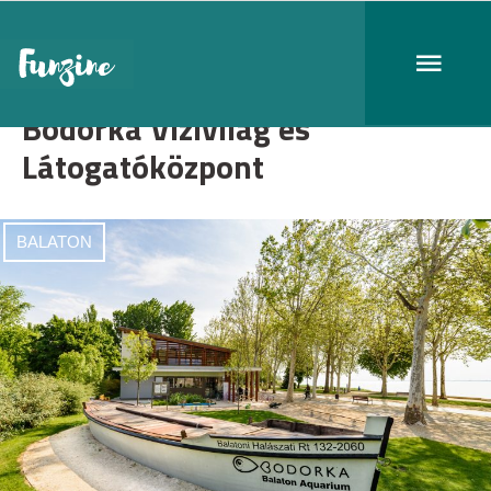
Bodorka Vízivilág és
Látogatóközpont
BALATON