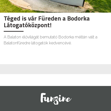
Téged is vár Füreden a Bodorka
Látogatóközpont!
A Balaton élővilágát bemutató Bodorka méltán vált a
Balatonfüredre látogatók kedvencévé.