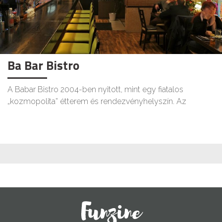
Ba Bar Bistro
A Babar Bistro 2004-ben nyitott, mint egy fiatalos
„kozmopolita” étterem és rendezvényhelyszín. Az