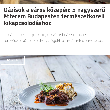
Oázisok a város közepén: 5 nagyszerű
étterem Budapesten természetközeli
kikapcsolódáshoz
Urbánus dzsungelekbe, belvárosi oázisokba és
természetközeli kerthelyiségekbe invitálunk benneteket.
GASZTRO