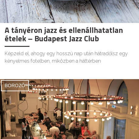
A tányéron jazz és ellenállhatatlan
ételek – Budapest Jazz Club
Képzeld el, ahogy egy hosszú nap után hátradőlsz egy
kényelmes fotelben, miközben a háttérben
BOROZÓ