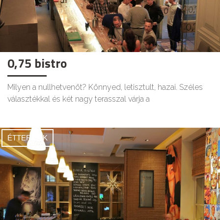
0,75 bistro
Milyen a nullhetvenöt? Könnyed, letisztult, hazai. Széles
választékkal és két nagy terasszal várja a
ÉTTERMEK